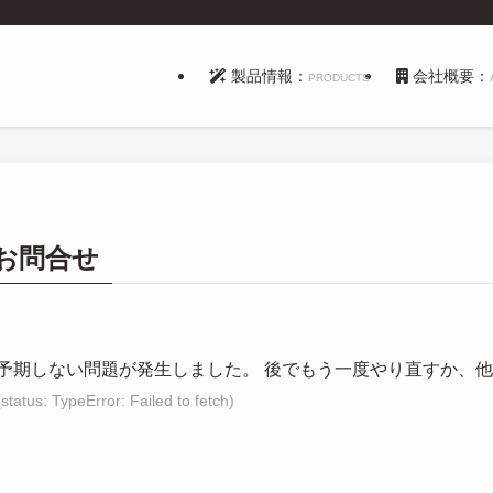
製品情報：
会社概要：
PRODUCTS
お問合せ
予期しない問題が発生しました。 後でもう一度やり直すか、
(status: TypeError: Failed to fetch)