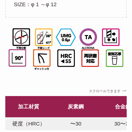
SIZE：φ 1 ～φ 12
スクロールできます
加工材質
炭素鋼
合金鋼
硬度（HRC）
〜30
30〜38